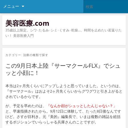
メニュー
美容医療.com
35歳以上限定。シワ･たるみ･シミ･くすみ･乾燥…、時間を止めたい若返りた
い！ 美容医療入門
カテゴリー:
治療の種類で探す
この9月日本上陸『サーマクールFLX』でシュ
ッと小顔に！
本当は2ヶ月先くらいにアップしようと思っていました。というのは、
『サーマクール』はおよそ2ヶ月先くらいからグワグワと引き上がると
されているからです。
が、予定を早めたのは、
『なんか顔がシュッとしたんじゃない？」
と、早速指摘されたから。9月12日に体験して、たった8日後なんです
けど。さすが目利き。元『美的』編集長で、いまは複数の雑誌を総括
するポジションでいらっしゃる兵庫さんのことですが。