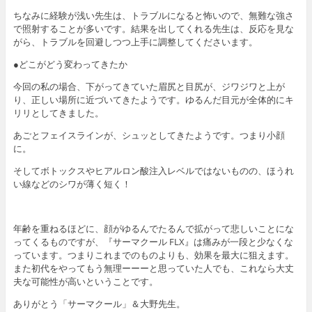
ちなみに経験が浅い先生は、トラブルになると怖いので、無難な強さ
で照射することが多いです。結果を出してくれる先生は、反応を見な
がら、トラブルを回避しつつ上手に調整してくださいます。
●どこがどう変わってきたか
今回の私の場合、下がってきていた眉尻と目尻が、ジワジワと上が
り、正しい場所に近づいてきたようです。ゆるんだ目元が全体的にキ
リリとしてきました。
あごとフェイスラインが、シュッとしてきたようです。つまり小顔
に。
そしてボトックスやヒアルロン酸注入レベルではないものの、ほうれ
い線などのシワが薄く短く！
年齢を重ねるほどに、顔がゆるんでたるんで拡がって悲しいことにな
ってくるものですが、『サーマクール FLX』は痛みが一段と少なくな
っています。つまりこれまでのものよりも、効果を最大に狙えます。
また初代をやってもう無理ーーーと思っていた人でも、これなら大丈
夫な可能性が高いということです。
ありがとう「サーマクール」＆大野先生。