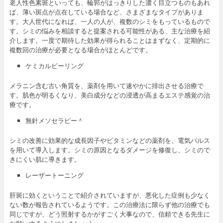
老人性色素斑といっても、輪郭がはっきりした濃く目立つものもあれ
ば、薄い斑点が点在している場合など、さまざまなタイプがありま
す。大人世代になれば、一人の人が、複数のシミをもっているもので
す。シミの悩みを相談すると提案される可能性がある、主な治療を紹
介します。一度で期待した効果が得られることはまずなく、定期的に
複数回の治療が必要となる場合がほとんどです。
ケミカルピーリング
メラニン含む古い角質を、薬剤を用いて速やかに排出させる治療で
す。肌色が明るくなり、美白成分などの浸透が高まるエステ感覚の治
療です。
無針メソセラピー＾
シミの改善に効果的な成長因子やビタミンなどの薬剤を、電気パルス
を用いて導入します。シミの原因となるダメージを修復し、シミので
きにくい肌に導きます。
レーザートーニング
肝斑に効くということで紹介されていますが、悪化した症例も少なく
ない数が報告されているようです。この治療法に限らず他の治療でも
同じですが、どう照射するかがすごく大事なので、信頼できる先生に