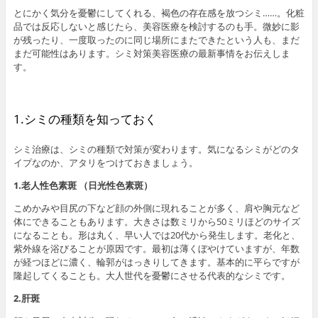
m
とにかく気分を憂鬱にしてくれる、褐色の存在感を放つシミ……。化粧
a
品では反応しないと感じたら、美容医療を検討するのも手。微妙に影
r
が残ったり、一度取ったのに同じ場所にまたできたという人も、まだ
k
まだ可能性はあります。シミ対策美容医療の最新事情をお伝えしま
s
す。
1.シミの種類を知っておく
シミ治療は、シミの種類で対策が変わります。気になるシミがどのタ
イプなのか、アタリをつけておきましょう。
1.老人性色素斑 （日光性色素斑）
こめかみや目尻の下など顔の外側に現れることが多く、肩や胸元など
体にできることもあります。大きさは数ミリから50ミリほどのサイズ
になることも。形は丸く、早い人では20代から発生します。老化と、
紫外線を浴びることが原因です。最初は薄くぼやけていますが、年数
が経つほどに濃く、輪郭がはっきりしてきます。基本的に平らですが
隆起してくることも。大人世代を憂鬱にさせる代表的なシミです。
2.肝斑