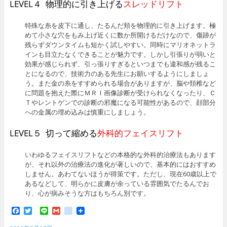
LEVEL４ 物理的に引き上げる
スレッドリフト
特殊な糸を皮下に通し、たるんだ頬を物理的に引き上げます。極
めて小さな穴をもみ上げ近くに数か所開けるだけなので、傷跡が
残らずダウンタイムも短かく試しやすい。同時にマリオネットラ
インも目立たなくできることが魅力です。しかし引張りが弱いと
効果が感じられず、引っ張りすぎるといつまでも違和感が残るこ
とになるので、技術力のある先生にお願いするようにしましょ
う。また金の糸をすすめられる場合がありますが、脳や頚椎など
に問題を抱えた際にＭＲＩ画像診断が受けられなくなったり、Ｃ
Ｔやレントゲンでの診断の邪魔になる可能性があるので、顔部分
への金属の埋め込みは慎重にしましょう。
LEVEL５ 切って縮める
外科的フェイスリフト
いわゆるフェイスリフトなどの本格的な外科的治療法もあります
が、それ以外の治療法の進化が著しいので、基本的にはおすすめ
しません。あわてないほうが得策です。ただし、現在60歳以上で
あるなどして、明らかに皮膚が余っている雰囲気でたるんでお
り、心が病みそうな方はもちろん別です。
F
T
L
G
g
a
w
i
m
o