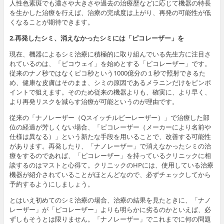
人性色素斑でも濃さや大きさや過去の治療歴などに応じて機器の特長
を生かした治療を行えば、治療の完成度は上がり、再発の可能性が低
くなることが期待できます。
2.再発したシミ、消えなかったシミには「ピコレーザー」を
現在、機器によるシミ治療に積極的に取り組んでいる先生方に注目さ
れているのは、「ピコウェイ」を始めとする「ピコレーザー」です。
従来のナノ秒ではなくピコ秒という1000億分の１秒で照射できるた
め、健康な皮膚はそのまま、シミの原因であるメラニンだけをピンポ
イントで狙えます。そのため従来の機器よりも、確実に、より早く、
より再発リスクを減らす治療が可能というのが理由です。
従来の「ナノレーザー（Qスイッチルビーレーザー）」で治療した部
位の経過が芳しくない場合、「ピコレーザー（メーカーにより名前や
仕様は異なる）」という新たな手段を用いることで、改善する可能性
があります。再発したり、「ナノレーザー」で消えなかったシミの治
療をするのであれば、「ピコレーザー」を持っているクリニックに相
談するのはマストと心得て。クリニックのHPには、使用している治療
機器が紹介されていることがほとんどなので、必ずチェックしてから
予約するようにしましょう。
とはいえ初めてのシミ治療の場合、治療の結果を見たときに、「ナノ
レーザー」が「ピコレーザー」よりも明らかに劣るのかといえば、必
ずしもそうとは限りません。「ナノレーザー」でこれまでに何の問題