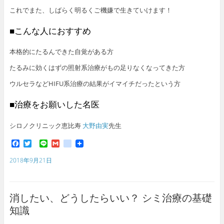
これでまた、しばらく明るくご機嫌で生きていけます！
■こんな人におすすめ
本格的にたるんできた自覚がある方
たるみに効くはずの照射系治療がもの足りなくなってきた方
ウルセラなどHIFU系治療の結果がイマイチだったという方
■治療をお願いした名医
シロノクリニック恵比寿
大野由実
先生
F
T
L
G
g
a
w
i
m
o
c
i
n
a
o
2018年9月21日
e
t
e
i
g
b
t
l
l
o
e
e
o
r
_
消したい、どうしたらいい？ シミ治療の基礎
k
b
o
知識
o
k