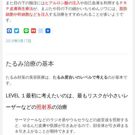
また目の下の陥没には
ヒアルロン酸の注入
や自己血液を利用する
ＰＲ
Ｐ皮膚再生療法
が、まぶたや目の下の細かいちりめんジワには
、脂肪
細胞や幹細胞などを注入
する治療をすすめられることが多いようで
す。
F
T
L
G
g
a
w
i
m
o
c
i
n
a
o
2018年9月17日
e
t
e
i
g
b
t
l
l
o
e
e
o
r
_
たるみ治療の基本
k
b
o
o
たるみ対策の美容医療は、
たるみ度合いのレベルで考える
のが基本で
k
す。
m
a
r
LEVEL １最初に考えたいのは、最もリスクが小さいレ
k
s
ーザーなどの
照射系
の治療
サーマクールなどのラジオ派やウルセラなどの超音波を照射する
と、ゆるんだ皮膚や筋膜が引きあがるので、顔全体が引き締まる
＆引き上がることが期待できます。