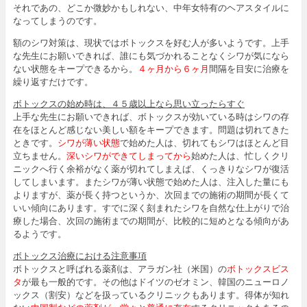
それであの、どこか微妙かもしれない、中年女特有のヘアスタイルに
なってしまうのです。
額のシワ対策は、現状ではボトックスを好む人が多いようです。上手
な先生にお願いできれば、誰にも気づかれることなくシワが気になら
ない状態をキープできるから。
４ヶ月から６ヶ月
間隔を目安に治療を
繰り返すだけです。
ボトックスの始め時は、４５歳以上なら思い立ったらすぐ
上手な先生にお願いできれば、ボトックスが効いている時はシワの存
在をほとんど感じない美しい額をキープできます。問題は切れてきた
ときです。
シワが薄い状態
で始めた人は、切れてもシワはほとんど目
立ちません。
深いシワができてしまってから
始めた人は、忙しくクリ
ニックへ行く余裕がなく薬が切れてしまえば、くっきりなシワが復活
してしまいます。またシワが薄い状態で始めた人は、注入した量にも
よりますが、薬が長く持つというか、次回までの施術の期間が長くて
いい傾向にあります。すでに深く刻まれたシワを自然な仕上がりで治
療した場合、次回の施術までの期間が、比較的に短めとなる傾向があ
るようです。
ボトックス治療における注意事項
ボトックスと呼ばれる薬剤は、アラガン社（米国）の
ボトックスビス
タ
が最も一般的です。その他はドイツのゼオミン、韓国のニューロノ
ックス（割安）などを扱っているクリニックもあります。得体が知れ