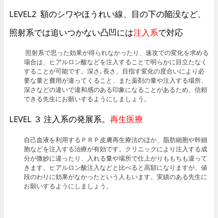
LEVEL2 額のシワやほうれい線、目の下の陥没など、
照射系では追いつかない凸凹には
注入系
で対応
照射系で思った効果が得られなかったり、速攻での変化を求める
場合は、ヒアルロン酸などを注入することで明らかに目立たなく
することが可能です。深さ､長さ、目指す変化の度合いにより必
要な量と費用が違ってくること、また薬剤の量や注入する場所、
深さなどの違いで違和感のある印象になることがあるため、信頼
できる先生にお願いするようにしましょう。
LEVEL ３ 注入系の発展系。
再生医療
自己血液を利用するＰＲＰ皮膚再生療法のほか、脂肪細胞や幹細
胞などを注入する治療が有効です。クリニックにより注入する成
分が微妙に違ったり、入れる量や場所で仕上がりももちも違って
きます。ヒアルロン酸注入などと比べると高額になりますが、値
段のわりに効果がなかったという人もいます。実績のある先生に
お願いするようにしましょう。