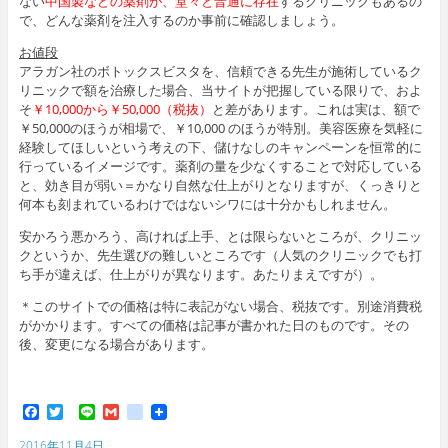
ない
中国製などの薬剤が、堂々と普通に存在
するクリニックもあるの
で、どんな薬剤を注入するのか事前に確認しましょう。
お値段
アラガン社のボトックスビスタを、信頼できる先生が施術しているク
リニックで額を治療した場合、当サイトが把握している限りで、およ
そ
￥10,000から￥50,000（税抜）
と差があります。これは実は、額で
￥50,000のほうが相場で、￥10,000 のほうが特別。美容医療を気軽に
経験してほしいという考えの下、儲けなしのキャンペーンを恒常的に
行っているイメージです。薬剤の量を少なくすることで対応している
と、効き目が弱い＝かなり自然な仕上がりとなりますが、くっきりと
何本も刻まれているわけではないシワには十分かもしれません。
安かろう悪かろう、高ければ上手、とは限らないところが、クリニッ
クというか、先生選びの難しいところです（人気のクリニックでも打
ち手が違えば、仕上がりが異なります。あたりまえですが）。
＊このサイトでの価格は特に表記がない場合、税抜です。別途消費税
がかかります。すべての価格は記事が書かれた日のものです。その
後、変更になる場合があります。
F
T
L
G
g
a
w
i
m
o
c
i
n
a
o
2016年11月4日