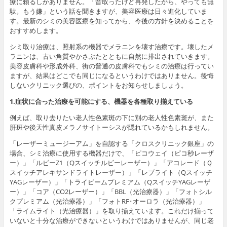
療に頼るしかありません。「昔取ったけど再発したから、やっても無
駄。もう嫌」という話を聞きますが、美容医療は日々進化していま
す。最新のシミの美容医療を知ってから、今後の方針を決めることを
おすすめします。
シミ取り治療は、照射系の機器でメラニンを壊す治療です。壊したメ
ラニンは、古い角質やかさぶたとともに自然に排出されていきます。
美容皮膚科や形成外科、街の普通の皮膚科でもシミの治療は行ってい
ますが、結果はどこでも同じになるというわけではありません。後悔
しないクリニック選びの、ポイントをお知らせしましょう。
1.症状に合った治療を可能にする、機器を各種取り揃えている
例えば、取り去りたい老人性色素斑の下に別の老人性色素斑が、また
肝斑や後天性真皮メラノサイトーシスが隠れているかもしれません。
「レーザーミュージーアム」を自認する「クロスクリニック銀座」の
場合、シミ治療に使用する機器だけで、「ピコウェイ（ピコ秒レーザ
ー）」「ルビーZ1（Qスイッチルビーレーザー）」「アコレード（Ｑ
スイッチアレキサンドライトレーザー）」「レブライト（Qスイッチ
YAGレーザー）」「トライビームプレミアム（QスイッチYAGレーザ
ー）」「コア（CO2レーザー）」「BBL（光治療器）」「フォトシル
クプレミアム（光治療器）」「フォトRF･オーロラ（光治療器）」
「ライムライト（光治療器）」を取り揃えています。これだけ揃って
いないと十分な治療ができないというわけではありませんが、同じ老