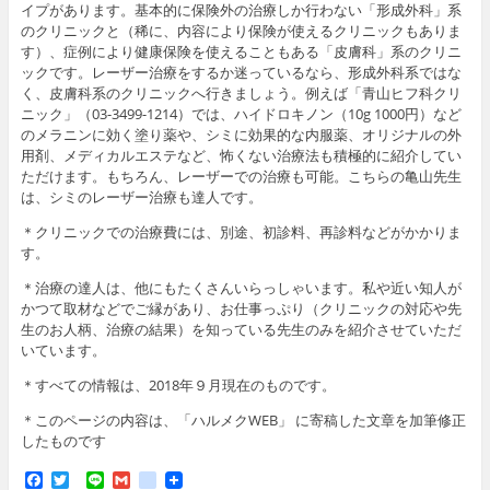
イプがあります。基本的に保険外の治療しか行わない「形成外科」系
のクリニックと（稀に、内容により保険が使えるクリニックもありま
す）、症例により健康保険を使えることもある「皮膚科」系のクリニ
ックです。レーザー治療をするか迷っているなら、形成外科系ではな
く、皮膚科系のクリニックへ行きましょう。例えば「青山ヒフ科クリ
ニック」（03-3499-1214）では、ハイドロキノン（10g 1000円）など
のメラニンに効く塗り薬や、シミに効果的な内服薬、オリジナルの外
用剤、メディカルエステなど、怖くない治療法も積極的に紹介してい
ただけます。もちろん、レーザーでの治療も可能。こちらの亀山先生
は、シミのレーザー治療も達人です。
＊クリニックでの治療費には、別途、初診料、再診料などがかかりま
す。
＊治療の達人は、他にもたくさんいらっしゃいます。私や近い知人が
かつて取材などでご縁があり、お仕事っぷり（クリニックの対応や先
生のお人柄、治療の結果）を知っている先生のみを紹介させていただ
いています。
＊すべての情報は、2018年９月現在のものです。
＊このページの内容は、「ハルメクWEB」 に寄稿した文章を加筆修正
したものです
F
T
L
G
g