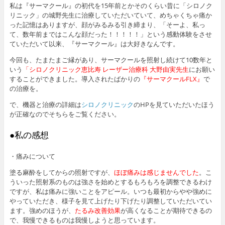
私は『サーマクール』の初代を15年前とかそのくらい昔に「シロノク
リニック」の城野先生に治療していただいていて、めちゃくちゃ痛か
った記憶はありますが、顔がみるみる引き締まり、「そーよ、私っ
て、数年前まではこんな顔だった！！！！！」という感動体験をさせ
ていただいて以来、『サーマクール』は大好きなんです。
今回も、たまたまご縁があり、サーマクールを照射し続けて10数年と
いう
「シロノクリニック恵比寿 レーザー治療科 大野由実先生
にお願い
することができました。導入されたばかりの
『サーマクールFLX』
で
の治療を。
で、機器と治療の詳細は
シロノクリニック
のHPを見ていただいたほう
が正確なのでそちらをご覧ください。
●私の感想
・痛みについて
塗る麻酔をしてからの照射ですが、
ほぼ痛みは感じませんでした
。こ
ういった照射系のものは強さを始めとするもろもろを調整できるわけ
ですが、私は痛みに強いことをアピール。いつも最初からやや強めに
やっていただき、様子を見て上げたり下げたり調整していただいてい
ます。強めのほうが、
たるみ改善効果
が高くなることが期待できるの
で、我慢できるものは我慢しようと思っています。