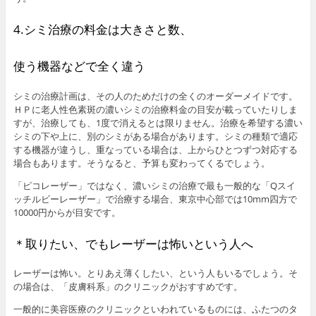
4.シミ治療の料金は大きさと数、
使う機器などで全く違う
シミの治療計画は、その人のためだけの全くのオーダーメイドです。
ＨＰに老人性色素斑の濃いシミの治療料金の目安が載っていたりしま
すが、治療しても、1度で消えるとは限りません。治療を希望する濃い
シミの下や上に、別のシミがある場合があります。シミの種類で適応
する機器が違うし、重なっている場合は、上からひとつずつ対応する
場合もあります。そうなると、予算も変わってくるでしょう。
「ピコレーザー」ではなく、濃いシミの治療で最も一般的な「Qスイ
ッチルビーレーザー」で治療する場合、東京中心部では10mm四方で
10000円からが目安です。
＊取りたい、でもレーザーは怖いという人へ
レーザーは怖い。とりあえ薄くしたい、という人もいるでしょう。そ
の場合は、「皮膚科系」のクリニックがおすすめです。
一般的に美容医療のクリニックといわれているものには、ふたつのタ