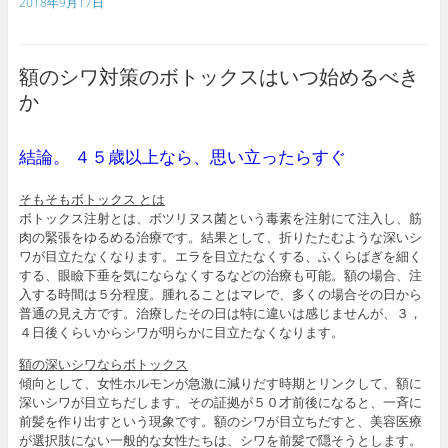
c
i
n
a
o
2018年9月17日
e
t
e
i
g
b
t
l
l
o
e
e
o
r
_
額のシワ対策のボトックスはいつ始めるべき
k
b
o
か
o
k
m
結論。 ４５歳以上なら、思い立ったらすぐ
a
r
k
そもそもボトックス とは
s
ボトックス注射とは、ボツリヌス菌という毒素を注射にて注入し、筋
肉の緊張をゆるめる治療です。結果として、折りたたむような深いシ
ワが目立たなくなります。エラを目立たなくする、ふくらばぎを細く
する、眼瞼下垂を気にならなくするなどの治療も可能。額の場合、注
入する時間は５分程度。腫れることはマレで、多くの場合その日から
普通の見え方です。治療したその日は特に違いは感じませんが、３，
４日後くらいからシワが明らかに目立たなくなります。
額の深いシワならボトックス
傾向として、女性ホルモンが急激に減りだす時期とリンクして、額に
深いシワが目立ちだします。その証拠が５０才前後になると、一斉に
前髪を作り出すという現象です。額のシワが目立ちだすと、美容医療
が選択肢にない一般的な女性たちは、シワを前髪で隠そうとします。