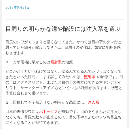
a
w
i
m
o
c
i
n
a
o
2018年9月21日
e
t
e
i
g
b
t
l
l
o
e
e
o
r
_
目周りの明らかな溝や陥没には注入系を選ぶ
k
b
o
o
目尻のシワがくっきりと濃くなってきた。かつては目の下のクマだと
k
思っていた部分が陥没してきた…。目周りの変化は、如実に年齢を感
m
a
じさせます。
r
k
１．まず候補に挙がるのは
照射系
の治療
s
どこがどうというわけではなく、ゆるんでたるんでシワっぽくなって
きたといった目元に、まず試してみたいのは、
照射系
の治療です。目
の下はアグネスリフト、まぶたと目の下の両方にできるマドンナアイ
リフト、サーマクールアイズ などいくつもの種類があります。状態と
予算に合わせて選べます。
２．照射しても全然足りない明らかな凸凹には、
注入系
目尻の表情ジワには
ボトックス
が有効です。目の下やまぶたに注入し
なくても、目尻の動きが止まるので、目の下やまぶたのシワも目立ち
にくくなることが期待できます。