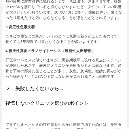
頬や目尻に左右対称に現れるシミで、色は濃淡、さまざまです。妊娠
中やピルを服用していると濃くなりやすいなど、女性ホルモンの影響
が大きいといわれています。30代や40代に多く、閉経に伴い、薄くな
ったり消えたりと気にならなくなることがほとんどとされています。
3.炎症性色素沈着
ニキビや傷などの跡が、シミのように色素沈着を起こしたものです。
長くても3年程度で目立たなくなることが多いようです。
4.後天性真皮メラノサイトーシス（遅発性太田母斑）
肝斑やソバカスと似ていますが、思春期以降に現れる真皮にメラニン
が滞留したあざで、表皮にメラニンが居座るシミとは異なります。頬
骨と下瞼の部分に生じることが多く、灰色、灰褐色、微妙に青みがか
った褐色など、1,2,3のシミにはない色が見られることも特徴です。
２．失敗したくないから…
後悔しないクリニック選びのポイント
できてしまったシミの存在感を明らかに速攻で消すためには、美容医