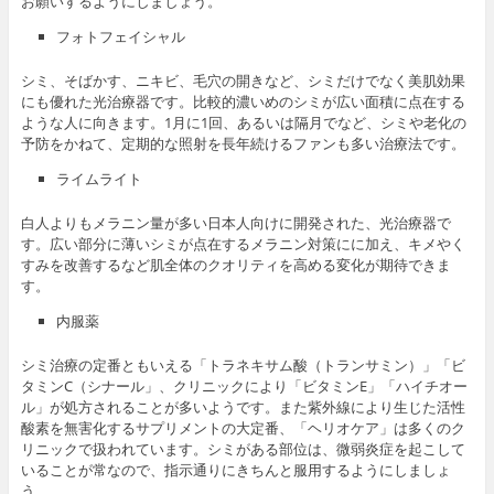
お願いするようにしましょう。
フォトフェイシャル
シミ、そばかす、ニキビ、毛穴の開きなど、シミだけでなく美肌効果
にも優れた光治療器です。比較的濃いめのシミが広い面積に点在する
ような人に向きます。1月に1回、あるいは隔月でなど、シミや老化の
予防をかねて、定期的な照射を長年続けるファンも多い治療法です。
ライムライト
白人よりもメラニン量が多い日本人向けに開発された、光治療器で
す。広い部分に薄いシミが点在するメラニン対策にに加え、キメやく
すみを改善するなど肌全体のクオリティを高める変化が期待できま
す。
内服薬
シミ治療の定番ともいえる「トラネキサム酸（トランサミン）」「ビ
タミンC（シナール」、クリニックにより「ビタミンE」「ハイチオー
ル」が処方されることが多いようです。また紫外線により生じた活性
酸素を無害化するサプリメントの大定番、「ヘリオケア」は多くのク
リニックで扱われています。シミがある部位は、微弱炎症を起こして
いることが常なので、指示通りにきちんと服用するようにしましょ
う。