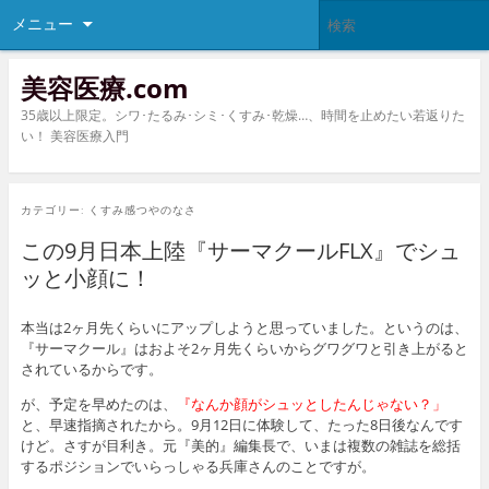
メニュー
美容医療.com
35歳以上限定。シワ･たるみ･シミ･くすみ･乾燥…、時間を止めたい若返りた
い！ 美容医療入門
カテゴリー:
くすみ感つやのなさ
この9月日本上陸『サーマクールFLX』でシュ
ッと小顔に！
本当は2ヶ月先くらいにアップしようと思っていました。というのは、
『サーマクール』はおよそ2ヶ月先くらいからグワグワと引き上がると
されているからです。
が、予定を早めたのは、
『なんか顔がシュッとしたんじゃない？」
と、早速指摘されたから。9月12日に体験して、たった8日後なんです
けど。さすが目利き。元『美的』編集長で、いまは複数の雑誌を総括
するポジションでいらっしゃる兵庫さんのことですが。