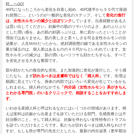
科」へGO!
m
a
40代になったころから老化を自覚し始め、40代後半から５０代で崖崩
r
れ状態に…。というのが一般的な老化のステップ。そして
老化の進行
k
は、女性ホルモンの減少とほぼリンク
しています。出産経験がある人
s
は思い出してください。妊娠中の肌のツヤハリのよさ、あのぷりぷり
とした潤い感を。あの肌の好調っぷりは、単に若かったということが
理由ではありません。肌の美しさと若々しさを司る女性ホルモンの分
泌量が、人生MAXだったから。絶好調状態の鍵である女性ホルモンの
量が減るのは、個人差はあるものの４０代からといわれています。女
性ホルモンの減少は、肌の潤いもハリツヤも顔かたちすらも、すべて
を劣化させる大きな要因です。
肌や顔かたちの複合的な劣化、また加速的に老化が進行した、そう感
じたなら、まず
訪れるべきは皮膚科ではなく「婦人科」
です。生理は
順調に見えていても、身体の内部ではいろいろ変化が生じているかも
しれません。婦人科のなかでも
「内分泌（女性ホルモン）系がきちん
とわかる専門医
」
のいるクリニックで、相談することをおすすめしま
す
。
いわゆる産婦人科と呼ばれるなかにはいくつかの領域があります。例
えば産科は妊娠から出産までを診ていただける部門。生殖医療とは不
妊治療のこと。そして婦人科は、妊娠を伴わない女性特有のトラブル
を診ていただけるところです。私たちが訪れるべきは婦人科なわけで
すが、もしも癌が専門の先生だとしたら、最新の内分泌系（更年期治