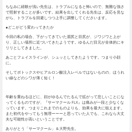
ちなみに経験が浅い先生は、トラブルになると怖いので、無難な強さ
で照射することが多いです。結果を出してくれる先生は、反応を見な
がら、トラブルを回避しつつ上手に調整してくださいます。
●どこがどう変わってきたか
今回の私の場合、下がってきていた眉尻と目尻が、ジワジワと上が
り、正しい場所に近づいてきたようです。ゆるんだ目元が全体的にキ
リリとしてきました。
あごとフェイスラインが、シュッとしてきたようです。つまり小顔
に。
そしてボトックスやヒアルロン酸注入レベルではないものの、ほうれ
い線などのシワが薄く短く！
年齢を重ねるほどに、顔がゆるんでたるんで拡がって悲しいことにな
ってくるものですが、『サーマクール FLX』は痛みが一段と少なくな
っています。つまりこれまでのものよりも、効果を最大に狙えます。
また初代をやってもう無理ーーーと思っていた人でも、これなら大丈
夫な可能性が高いということです。
ありがとう「サーマクール」＆大野先生。