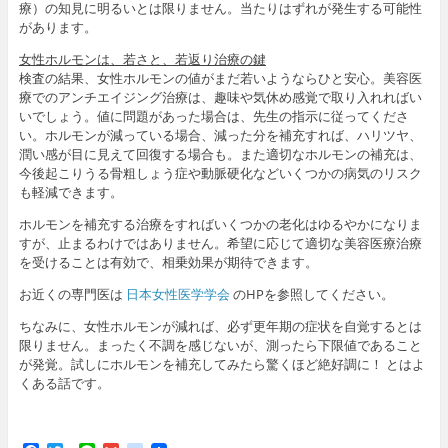
療）の知見に明るいとは限りません。当たりはずれが発生する可能性
があります。
女性ホルモンは、若さと、若返り治療の鍵
検査の結果、女性ホルモンの値がまだ若いようならひと安心。美容医
療でのアンチエイジング治療は、趣味や気休め感覚で取り入れればい
いでしょう。値に問題があった場合は、先生の指示に従ってくださ
い。ホルモンが減っている場合、減った分を補充すれば、ハリツヤ、
潤い感が目に見えて回復する場合も。また適切なホルモンの補充は、
今後起こりうる骨粗しょう症や動脈硬化などいくつかの病気のリスク
も軽減できます。
ホルモンを補充する治療をすればいくつかの老化はゆるやかになりま
すが、止まるわけではありません。希望に応じて適切な美容医療治療
を受けることは有効で、相乗効果が期待できます。
お近くの専門医は
日本女性医学学会
のHPを参照してください。
ちなみに、女性ホルモンが減れば、必ず更年期の症状を自覚するとは
限りません。まったく不調を感じないが、測ったら下限値であること
が発覚。試しにホルモンを補充してみたら驚くほど絶好調に！ とはよ
くある話です。