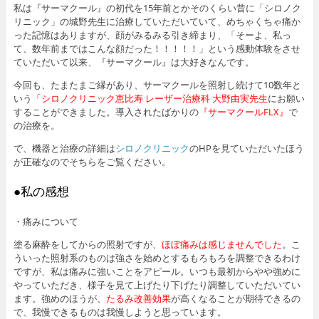
私は『サーマクール』の初代を15年前とかそのくらい昔に「シロノク
リニック」の城野先生に治療していただいていて、めちゃくちゃ痛か
った記憶はありますが、顔がみるみる引き締まり、「そーよ、私っ
て、数年前まではこんな顔だった！！！！！」という感動体験をさせ
ていただいて以来、『サーマクール』は大好きなんです。
今回も、たまたまご縁があり、サーマクールを照射し続けて10数年と
いう
「シロノクリニック恵比寿 レーザー治療科 大野由実先生
にお願い
することができました。導入されたばかりの
『サーマクールFLX』
で
の治療を。
で、機器と治療の詳細は
シロノクリニック
のHPを見ていただいたほう
が正確なのでそちらをご覧ください。
●私の感想
・痛みについて
塗る麻酔をしてからの照射ですが、
ほぼ痛みは感じませんでした
。こ
ういった照射系のものは強さを始めとするもろもろを調整できるわけ
ですが、私は痛みに強いことをアピール。いつも最初からやや強めに
やっていただき、様子を見て上げたり下げたり調整していただいてい
ます。強めのほうが、
たるみ改善効果
が高くなることが期待できるの
で、我慢できるものは我慢しようと思っています。