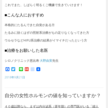
これでまた、しばらく明るくご機嫌で生きていけます！
■こんな人におすすめ
本格的にたるんできた自覚がある方
たるみに効くはずの照射系治療がもの足りなくなってきた方
ウルセラなどHIFU系治療の結果がイマイチだったという方
■治療をお願いした名医
シロノクリニック恵比寿
大野由実
先生
F
T
L
G
g
a
w
i
m
o
c
i
n
a
o
2018年9月21日
e
t
e
i
g
b
t
l
l
o
e
e
o
r
_
自分の女性ホルモンの値を知っていますか？
k
b
o
o
４０歳以降なら、まずは内分泌系（更年期）の
専門医がいる「婦人
k