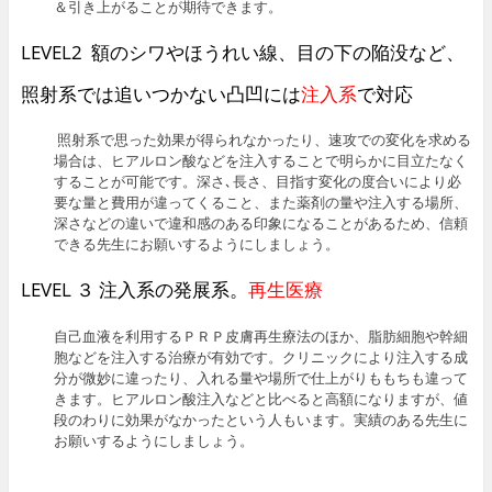
＆引き上がることが期待できます。
LEVEL2 額のシワやほうれい線、目の下の陥没など、
照射系では追いつかない凸凹には
注入系
で対応
照射系で思った効果が得られなかったり、速攻での変化を求める
場合は、ヒアルロン酸などを注入することで明らかに目立たなく
することが可能です。深さ､長さ、目指す変化の度合いにより必
要な量と費用が違ってくること、また薬剤の量や注入する場所、
深さなどの違いで違和感のある印象になることがあるため、信頼
できる先生にお願いするようにしましょう。
LEVEL ３ 注入系の発展系。
再生医療
自己血液を利用するＰＲＰ皮膚再生療法のほか、脂肪細胞や幹細
胞などを注入する治療が有効です。クリニックにより注入する成
分が微妙に違ったり、入れる量や場所で仕上がりももちも違って
きます。ヒアルロン酸注入などと比べると高額になりますが、値
段のわりに効果がなかったという人もいます。実績のある先生に
お願いするようにしましょう。