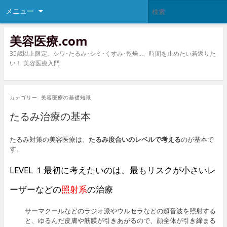
メニュー
美容医療.com
35歳以上限定。シワ･たるみ･シミ･くすみ･乾燥…、時間を止めたい若返りた
い！ 美容医療入門
カテゴリー:
美容医療の基礎知識
たるみ治療の基本
たるみ対策の美容医療は、
たるみ度合いのレベルで考える
のが基本で
す。
LEVEL １最初に考えたいのは、最もリスクが小さいレ
ーザーなどの
照射系
の治療
サーマクールなどのラジオ派やウルセラなどの超音波を照射する
と、ゆるんだ皮膚や筋膜が引きあがるので、顔全体が引き締まる