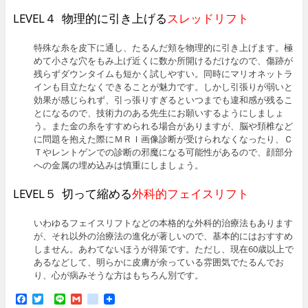
LEVEL４ 物理的に引き上げる
スレッドリフト
特殊な糸を皮下に通し、たるんだ頬を物理的に引き上げます。極
めて小さな穴をもみ上げ近くに数か所開けるだけなので、傷跡が
残らずダウンタイムも短かく試しやすい。同時にマリオネットラ
インも目立たなくできることが魅力です。しかし引張りが弱いと
効果が感じられず、引っ張りすぎるといつまでも違和感が残るこ
とになるので、技術力のある先生にお願いするようにしましょ
う。また金の糸をすすめられる場合がありますが、脳や頚椎など
に問題を抱えた際にＭＲＩ画像診断が受けられなくなったり、Ｃ
Ｔやレントゲンでの診断の邪魔になる可能性があるので、顔部分
への金属の埋め込みは慎重にしましょう。
LEVEL５ 切って縮める
外科的フェイスリフト
いわゆるフェイスリフトなどの本格的な外科的治療法もあります
が、それ以外の治療法の進化が著しいので、基本的にはおすすめ
しません。あわてないほうが得策です。ただし、現在60歳以上で
あるなどして、明らかに皮膚が余っている雰囲気でたるんでお
り、心が病みそうな方はもちろん別です。
F
T
L
G
g