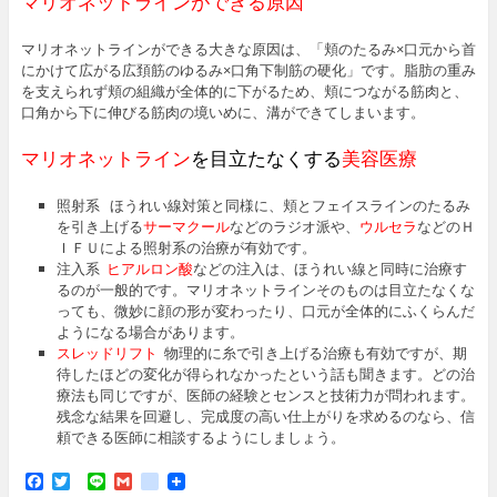
マリオネットラインができる原因
マリオネットラインができる大きな原因は、「頬のたるみ×口元から首
にかけて広がる広頚筋のゆるみ×口角下制筋の硬化」です。脂肪の重み
を支えられず頬の組織が全体的に下がるため、頬につながる筋肉と、
口角から下に伸びる筋肉の境いめに、溝ができてしまいます。
マリオネットライン
を目立たなくする
美容医療
照射系 ほうれい線対策と同様に、頬とフェイスラインのたるみ
を引き上げる
サーマクール
などのラジオ派や、
ウルセラ
などのＨ
ＩＦＵによる照射系の治療が有効です。
注入系
ヒアルロン酸
などの注入は、ほうれい線と同時に治療す
るのが一般的です。マリオネットラインそのものは目立たなくな
っても、微妙に顔の形が変わったり、口元が全体的にふくらんだ
ようになる場合があります。
スレッドリフト
物理的に糸で引き上げる治療も有効ですが、期
待したほどの変化が得られなかったという話も聞きます。どの治
療法も同じですが、医師の経験とセンスと技術力が問われます。
残念な結果を回避し、完成度の高い仕上がりを求めるのなら、信
頼できる医師に相談するようにしましょう。
F
T
L
G
g