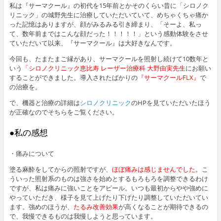
私は『サーマクール』の初代を15年前とかそのくらい昔に「シロノク
リニック」の城野先生に治療していただいていて、めちゃくちゃ痛か
った記憶はありますが、顔がみるみる引き締まり、「そーよ、私っ
て、数年前まではこんな顔だった！！！！！」という感動体験をさせ
ていただいて以来、『サーマクール』は大好きなんです。
今回も、たまたまご縁があり、サーマクールを照射し続けて10数年と
いう
「シロノクリニック恵比寿 レーザー治療科 大野由実先生
にお願い
することができました。導入されたばかりの
『サーマクールFLX』
で
の治療を。
で、機器と治療の詳細は
シロノクリニック
のHPを見ていただいたほう
が正確なのでそちらをご覧ください。
●私の感想
・痛みについて
塗る麻酔をしてからの照射ですが、
ほぼ痛みは感じませんでした
。こ
ういった照射系のものは強さを始めとするもろもろを調整できるわけ
ですが、私は痛みに強いことをアピール。いつも最初からやや強めに
やっていただき、様子を見て上げたり下げたり調整していただいてい
ます。強めのほうが、
たるみ改善効果
が高くなることが期待できるの
で、我慢できるものは我慢しようと思っています。