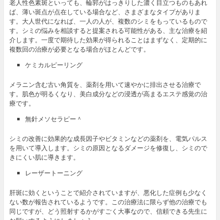
老人性色素斑といっても、輪郭がはっきりした濃く目立つものもあれ
ば、薄い斑点が点在している場合など、さまざまなタイプがありま
す。大人世代になれば、一人の人が、複数のシミをもっているもので
す。シミの悩みを相談すると提案される可能性がある、主な治療を紹
介します。一度で期待した効果が得られることはまずなく、定期的に
複数回の治療が必要となる場合がほとんどです。
ケミカルピーリング
メラニン含む古い角質を、薬剤を用いて速やかに排出させる治療で
す。肌色が明るくなり、美白成分などの浸透が高まるエステ感覚の治
療です。
無針メソセラピー＾
シミの改善に効果的な成長因子やビタミンなどの薬剤を、電気パルス
を用いて導入します。シミの原因となるダメージを修復し、シミので
きにくい肌に導きます。
レーザートーニング
肝斑に効くということで紹介されていますが、悪化した症例も少なく
ない数が報告されているようです。この治療法に限らず他の治療でも
同じですが、どう照射するかがすごく大事なので、信頼できる先生に