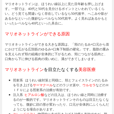
s
マリオネットラインは、ほうれい線以上に見た目年齢を押し上げま
す。一部では、40代と50代を見分けるポイントといわれているくら
い。どう見ても間違いなく存在しているなら50代後半、へこみや影が
あるかなといった微妙なレベルなら50代前半。よく見ればあるかもと
いったレベルなら40代といった具合に。
マリオネットラインができる原因
マリオネットラインができる大きな原因は、「頬のたるみ×口元から首
にかけて広がる広頚筋のゆるみ×口角下制筋の硬化」です。脂肪の重み
を支えられず頬の組織が全体的に下がるため、頬につながる筋肉と、
口角から下に伸びる筋肉の境いめに、溝ができてしまいます。
マリオネットライン
を目立たなくする
美容医療
照射系 ほうれい線対策と同様に、頬とフェイスラインのたるみ
を引き上げる
サーマクール
などのラジオ派や、
ウルセラ
などのＨ
ＩＦＵによる照射系の治療が有効です。
注入系
ヒアルロン酸
などの注入は、ほうれい線と同時に治療す
るのが一般的です。マリオネットラインそのものは目立たなくな
っても、微妙に顔の形が変わったり、口元が全体的にふくらんだ
ようになる場合があります。