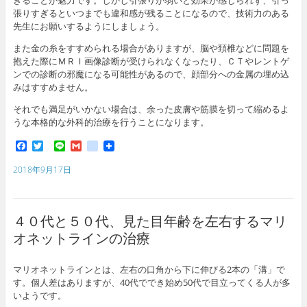
張りすぎるといつまでも違和感が残ることになるので、技術力のある
先生にお願いするようにしましょう。
また金の糸をすすめられる場合がありますが、脳や頚椎などに問題を
抱えた際にＭＲＩ画像診断が受けられなくなったり、ＣＴやレントゲ
ンでの診断の邪魔になる可能性があるので、顔部分への金属の埋め込
みはすすめません。
それでも満足がいかない場合は、余った皮膚や筋膜を切って縮めるよ
うな本格的な外科的治療を行うことになります。
F
T
L
G
g
a
w
i
m
o
c
i
n
a
o
2018年9月17日
e
t
e
i
g
b
t
l
l
o
e
e
o
r
_
４０代と５０代、見た目年齢を左右するマリ
k
b
o
オネットラインの治療
o
k
m
マリオネットラインとは、左右の口角から下に伸びる2本の「溝」で
a
す。個人差はありますが、40代ででき始め50代で目立ってくる人が多
r
いようです。
k