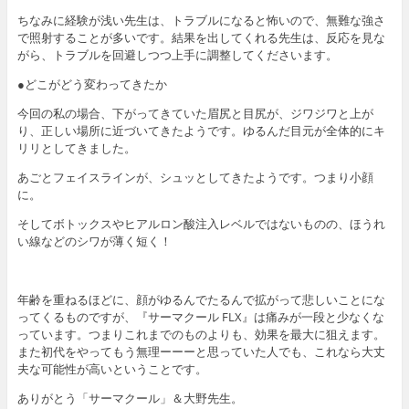
ちなみに経験が浅い先生は、トラブルになると怖いので、無難な強さ
で照射することが多いです。結果を出してくれる先生は、反応を見な
がら、トラブルを回避しつつ上手に調整してくださいます。
●どこがどう変わってきたか
今回の私の場合、下がってきていた眉尻と目尻が、ジワジワと上が
り、正しい場所に近づいてきたようです。ゆるんだ目元が全体的にキ
リリとしてきました。
あごとフェイスラインが、シュッとしてきたようです。つまり小顔
に。
そしてボトックスやヒアルロン酸注入レベルではないものの、ほうれ
い線などのシワが薄く短く！
年齢を重ねるほどに、顔がゆるんでたるんで拡がって悲しいことにな
ってくるものですが、『サーマクール FLX』は痛みが一段と少なくな
っています。つまりこれまでのものよりも、効果を最大に狙えます。
また初代をやってもう無理ーーーと思っていた人でも、これなら大丈
夫な可能性が高いということです。
ありがとう「サーマクール」＆大野先生。