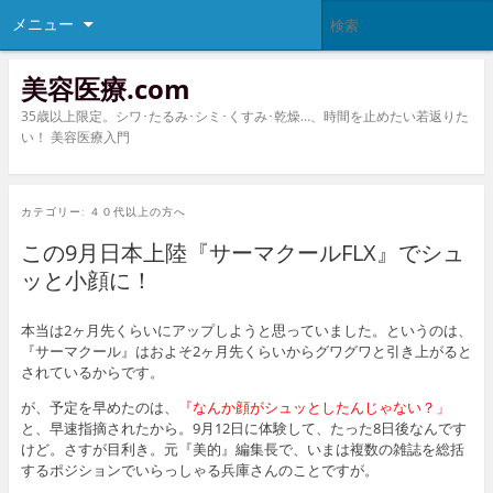
メニュー
美容医療.com
35歳以上限定。シワ･たるみ･シミ･くすみ･乾燥…、時間を止めたい若返りた
い！ 美容医療入門
カテゴリー:
４０代以上の方へ
この9月日本上陸『サーマクールFLX』でシュ
ッと小顔に！
本当は2ヶ月先くらいにアップしようと思っていました。というのは、
『サーマクール』はおよそ2ヶ月先くらいからグワグワと引き上がると
されているからです。
が、予定を早めたのは、
『なんか顔がシュッとしたんじゃない？」
と、早速指摘されたから。9月12日に体験して、たった8日後なんです
けど。さすが目利き。元『美的』編集長で、いまは複数の雑誌を総括
するポジションでいらっしゃる兵庫さんのことですが。