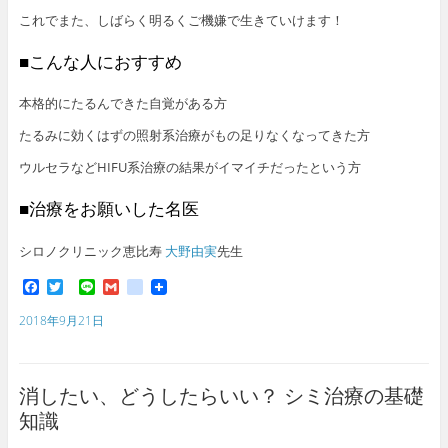
これでまた、しばらく明るくご機嫌で生きていけます！
■こんな人におすすめ
本格的にたるんできた自覚がある方
たるみに効くはずの照射系治療がもの足りなくなってきた方
ウルセラなどHIFU系治療の結果がイマイチだったという方
■治療をお願いした名医
シロノクリニック恵比寿
大野由実
先生
F
T
L
G
g
a
w
i
m
o
c
i
n
a
o
2018年9月21日
e
t
e
i
g
b
t
l
l
o
e
e
o
r
_
消したい、どうしたらいい？ シミ治療の基礎
k
b
o
知識
o
k