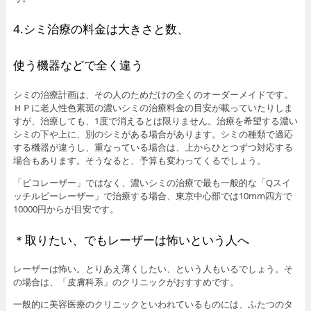
4.シミ治療の料金は大きさと数、
使う機器などで全く違う
シミの治療計画は、その人のためだけの全くのオーダーメイドです。
ＨＰに老人性色素斑の濃いシミの治療料金の目安が載っていたりしま
すが、治療しても、1度で消えるとは限りません。治療を希望する濃い
シミの下や上に、別のシミがある場合があります。シミの種類で適応
する機器が違うし、重なっている場合は、上からひとつずつ対応する
場合もあります。そうなると、予算も変わってくるでしょう。
「ピコレーザー」ではなく、濃いシミの治療で最も一般的な「Qスイ
ッチルビーレーザー」で治療する場合、東京中心部では10mm四方で
10000円からが目安です。
＊取りたい、でもレーザーは怖いという人へ
レーザーは怖い。とりあえ薄くしたい、という人もいるでしょう。そ
の場合は、「皮膚科系」のクリニックがおすすめです。
一般的に美容医療のクリニックといわれているものには、ふたつのタ