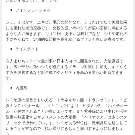
お願いするようにしましょう。
フォトフェイシャル
シミ、そばかす、ニキビ、毛穴の開きなど、シミだけでなく美肌効果
にも優れた光治療器です。比較的濃いめのシミが広い面積に点在する
ような人に向きます。1月に1回、あるいは隔月でなど、シミや老化の
予防をかねて、定期的な照射を長年続けるファンも多い治療法です。
ライムライト
白人よりもメラニン量が多い日本人向けに開発された、光治療器で
す。広い部分に薄いシミが点在するメラニン対策にに加え、キメやく
すみを改善するなど肌全体のクオリティを高める変化が期待できま
す。
内服薬
シミ治療の定番ともいえる「トラネキサム酸（トランサミン）」「ビ
タミンC（シナール」、クリニックにより「ビタミンE」「ハイチオー
ル」が処方されることが多いようです。また紫外線により生じた活性
酸素を無害化するサプリメントの大定番、「ヘリオケア」は多くのク
リニックで扱われています。シミがある部位は、微弱炎症を起こして
いることが常なので、指示通りにきちんと服用するようにしましょ
う。