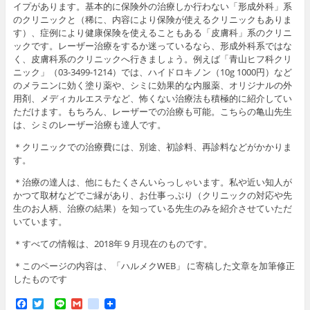
イプがあります。基本的に保険外の治療しか行わない「形成外科」系
のクリニックと（稀に、内容により保険が使えるクリニックもありま
す）、症例により健康保険を使えることもある「皮膚科」系のクリニ
ックです。レーザー治療をするか迷っているなら、形成外科系ではな
く、皮膚科系のクリニックへ行きましょう。例えば「青山ヒフ科クリ
ニック」（03-3499-1214）では、ハイドロキノン（10g 1000円）など
のメラニンに効く塗り薬や、シミに効果的な内服薬、オリジナルの外
用剤、メディカルエステなど、怖くない治療法も積極的に紹介してい
ただけます。もちろん、レーザーでの治療も可能。こちらの亀山先生
は、シミのレーザー治療も達人です。
＊クリニックでの治療費には、別途、初診料、再診料などがかかりま
す。
＊治療の達人は、他にもたくさんいらっしゃいます。私や近い知人が
かつて取材などでご縁があり、お仕事っぷり（クリニックの対応や先
生のお人柄、治療の結果）を知っている先生のみを紹介させていただ
いています。
＊すべての情報は、2018年９月現在のものです。
＊このページの内容は、「ハルメクWEB」 に寄稿した文章を加筆修正
したものです
F
T
L
G
g