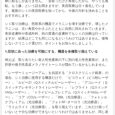
療に頼るしかありません。「昔取ったけど再発したから、やっても無
駄。もう嫌」という話を聞きますが、美容医療は日々進化していま
す。最新のシミの美容医療を知ってから、今後の方針を決めることを
おすすめします。
シミ取り治療は、照射系の機器でメラニンを壊す治療です。壊したメ
ラニンは、古い角質やかさぶたとともに自然に排出されていきます。
美容皮膚科や形成外科、街の普通の皮膚科でもシミの治療は行ってい
ますが、結果はどこでも同じになるというわけではありません。後悔
しないクリニック選びの、ポイントをお知らせしましょう。
1.症状に合った治療を可能にする、機器を各種取り揃えている
例えば、取り去りたい老人性色素斑の下に別の老人性色素斑が、また
肝斑や後天性真皮メラノサイトーシスが隠れているかもしれません。
「レーザーミュージーアム」を自認する「クロスクリニック銀座」の
場合、シミ治療に使用する機器だけで、「ピコウェイ（ピコ秒レーザ
ー）」「ルビーZ1（Qスイッチルビーレーザー）」「アコレード（Ｑ
スイッチアレキサンドライトレーザー）」「レブライト（Qスイッチ
YAGレーザー）」「トライビームプレミアム（QスイッチYAGレーザ
ー）」「コア（CO2レーザー）」「BBL（光治療器）」「フォトシル
クプレミアム（光治療器）」「フォトRF･オーロラ（光治療器）」
「ライムライト（光治療器）」を取り揃えています。これだけ揃って
いないと十分な治療ができないというわけではありませんが、同じ老