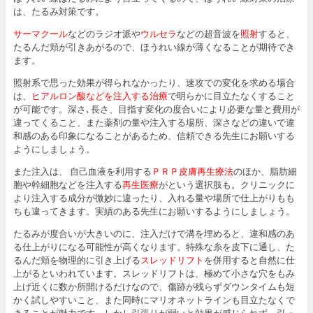
は、たるみ対策です。
サーマクール
などのラジオ派や
ウルセラ
などの超音波を
照射
すると、
たるんだ頬が引きあがるので、ほうれい線が薄くなることが期待でき
ます。
照射系で思った効果が得られなかったり、速攻での変化を求める場合
は、
ヒアルロン酸などを注入する治療
で明らかに目立たなくすること
が可能です。深さ､長さ、目指す変化の度合いにより必要な量と費用が
違ってくること、また薬剤の量や注入する場所、深さなどの違いで違
和感のある印象になることがあるため、信頼できる先生にお願いする
ようにしましょう。
また注入は、 自己血液を利用する
ＰＲＰ皮膚再生療法
のほか、脂肪細
胞や幹細胞などを注入する
再生医療
がという選択肢も。クリニックに
より注入する成分が微妙に違ったり、入れる量や場所で仕上がりもも
ちも違ってきます。実績のある先生にお願いするようにしましょう。
たるみが度合いが大きいのに、注入だけで溝を埋めると、違和感のあ
る仕上がりになる可能性が高くなります。特殊な糸を皮下に通し、た
るんだ頬を物理的に引き上げる
スレッドリフト
を併用すると自然に仕
上がるといわれています。スレッドリフトは、極めて小さな穴をもみ
上げ近くに数か所開けるだけなので、傷跡が残らずダウンタイムも短
かく試しやすいこと、また同時にマリオネットラインも目立たなくで
きることが魅力です。しかし引張りが弱いと効果が感じられず、引っ