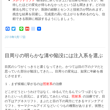
スレッドリフト
物理的に糸で引き上げる治療も有効ですが、期
待したほどの変化が得られなかったという話も聞きます。どの治
療法も同じですが、医師の経験とセンスと技術力が問われます。
残念な結果を回避し、完成度の高い仕上がりを求めるのなら、信
頼できる医師に相談するようにしましょう。
F
T
L
G
g
a
w
i
m
o
c
i
n
a
o
2018年9月17日
e
t
e
i
g
b
t
l
l
o
e
e
o
r
_
目周りの明らかな溝や陥没には注入系を選ぶ
k
b
o
o
目尻のシワがくっきりと濃くなってきた。かつては目の下のクマだと
k
思っていた部分が陥没してきた…。目周りの変化は、如実に年齢を感
m
a
じさせます。
r
k
１．まず候補に挙がるのは
照射系
の治療
s
どこがどうというわけではなく、ゆるんでたるんでシワっぽくなって
きたといった目元に、まず試してみたいのは、
照射系
の治療です。目
の下はアグネスリフト、まぶたと目の下の両方にできるマドンナアイ
リフト、サーマクールアイズ などいくつもの種類があります。状態と