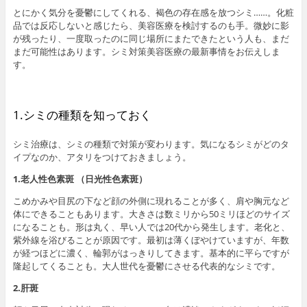
m
とにかく気分を憂鬱にしてくれる、褐色の存在感を放つシミ……。化粧
a
品では反応しないと感じたら、美容医療を検討するのも手。微妙に影
r
が残ったり、一度取ったのに同じ場所にまたできたという人も、まだ
k
まだ可能性はあります。シミ対策美容医療の最新事情をお伝えしま
s
す。
1.シミの種類を知っておく
シミ治療は、シミの種類で対策が変わります。気になるシミがどのタ
イプなのか、アタリをつけておきましょう。
1.老人性色素斑 （日光性色素斑）
こめかみや目尻の下など顔の外側に現れることが多く、肩や胸元など
体にできることもあります。大きさは数ミリから50ミリほどのサイズ
になることも。形は丸く、早い人では20代から発生します。老化と、
紫外線を浴びることが原因です。最初は薄くぼやけていますが、年数
が経つほどに濃く、輪郭がはっきりしてきます。基本的に平らですが
隆起してくることも。大人世代を憂鬱にさせる代表的なシミです。
2.肝斑