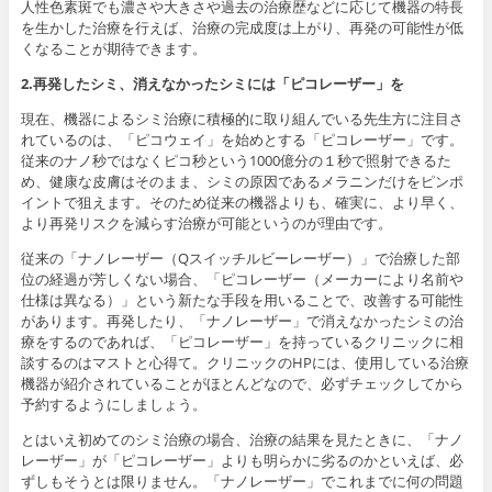
人性色素斑でも濃さや大きさや過去の治療歴などに応じて機器の特長
を生かした治療を行えば、治療の完成度は上がり、再発の可能性が低
くなることが期待できます。
2.再発したシミ、消えなかったシミには「ピコレーザー」を
現在、機器によるシミ治療に積極的に取り組んでいる先生方に注目さ
れているのは、「ピコウェイ」を始めとする「ピコレーザー」です。
従来のナノ秒ではなくピコ秒という1000億分の１秒で照射できるた
め、健康な皮膚はそのまま、シミの原因であるメラニンだけをピンポ
イントで狙えます。そのため従来の機器よりも、確実に、より早く、
より再発リスクを減らす治療が可能というのが理由です。
従来の「ナノレーザー（Qスイッチルビーレーザー）」で治療した部
位の経過が芳しくない場合、「ピコレーザー（メーカーにより名前や
仕様は異なる）」という新たな手段を用いることで、改善する可能性
があります。再発したり、「ナノレーザー」で消えなかったシミの治
療をするのであれば、「ピコレーザー」を持っているクリニックに相
談するのはマストと心得て。クリニックのHPには、使用している治療
機器が紹介されていることがほとんどなので、必ずチェックしてから
予約するようにしましょう。
とはいえ初めてのシミ治療の場合、治療の結果を見たときに、「ナノ
レーザー」が「ピコレーザー」よりも明らかに劣るのかといえば、必
ずしもそうとは限りません。「ナノレーザー」でこれまでに何の問題