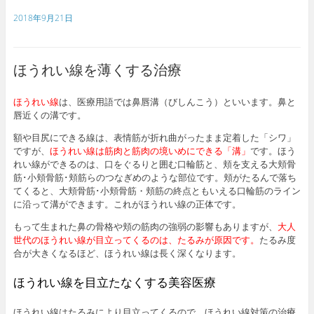
a
w
i
m
o
c
i
n
a
o
2018年9月21日
e
t
e
i
g
b
t
l
l
o
e
e
o
r
_
ほうれい線を薄くする治療
k
b
o
o
ほうれい線
は、医療用語では鼻唇溝（びしんこう）といいます。鼻と
k
唇近くの溝です。
m
a
額や目尻にできる線は、表情筋が折れ曲がったまま定着した「シワ」
r
k
ですが、
ほうれい線は筋肉と筋肉の境いめにできる「溝」
です。ほう
s
れい線ができるのは、口をぐるりと囲む口輪筋と、頬を支える大頬骨
筋･小頬骨筋･頬筋らのつなぎめのような部位です。頬がたるんで落ち
てくると、大頬骨筋･小頬骨筋・頬筋の終点ともいえる口輪筋のライン
に沿って溝ができます。これがほうれい線の正体です。
もって生まれた鼻の骨格や頬の筋肉の強弱の影響もありますが、
大人
世代のほうれい線が目立ってくるのは、たるみが原因です。
たるみ度
合が大きくなるほど、ほうれい線は長く深くなります。
ほうれい線を目立たなくする美容医療
ほうれい線はたるみにより目立ってくるので、ほうれい線対策の治療