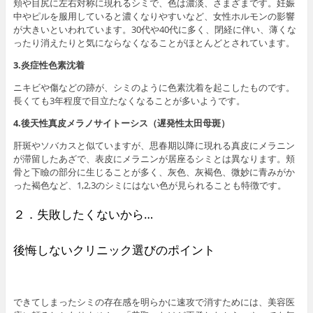
頬や目尻に左右対称に現れるシミで、色は濃淡、さまざまです。妊娠
中やピルを服用していると濃くなりやすいなど、女性ホルモンの影響
が大きいといわれています。30代や40代に多く、閉経に伴い、薄くな
ったり消えたりと気にならなくなることがほとんどとされています。
3.炎症性色素沈着
ニキビや傷などの跡が、シミのように色素沈着を起こしたものです。
長くても3年程度で目立たなくなることが多いようです。
4.後天性真皮メラノサイトーシス（遅発性太田母斑）
肝斑やソバカスと似ていますが、思春期以降に現れる真皮にメラニン
が滞留したあざで、表皮にメラニンが居座るシミとは異なります。頬
骨と下瞼の部分に生じることが多く、灰色、灰褐色、微妙に青みがか
った褐色など、1,2,3のシミにはない色が見られることも特徴です。
２．失敗したくないから…
後悔しないクリニック選びのポイント
できてしまったシミの存在感を明らかに速攻で消すためには、美容医