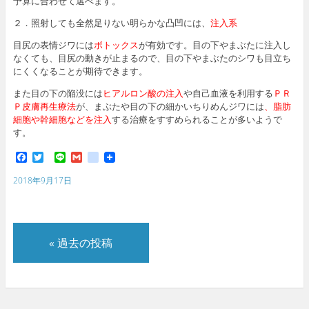
予算に合わせて選べます。
２．照射しても全然足りない明らかな凸凹には、
注入系
目尻の表情ジワには
ボトックス
が有効です。目の下やまぶたに注入し
なくても、目尻の動きが止まるので、目の下やまぶたのシワも目立ち
にくくなることが期待できます。
また目の下の陥没には
ヒアルロン酸の注入
や自己血液を利用する
ＰＲ
Ｐ皮膚再生療法
が、まぶたや目の下の細かいちりめんジワには
、脂肪
細胞や幹細胞などを注入
する治療をすすめられることが多いようで
す。
F
T
L
G
g
a
w
i
m
o
c
i
n
a
o
2018年9月17日
e
t
e
i
g
b
t
l
l
o
e
e
o
r
_
k
b
«
過去の投稿
o
o
k
m
a
r