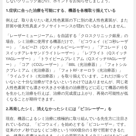
しないクリニック選びの、ポイントをお知らせしましょう。
1.症状に合った治療を可能にする、機器を各種取り揃えている
例えば、取り去りたい老人性色素斑の下に別の老人性色素斑が、また
肝斑や後天性真皮メラノサイトーシスが隠れているかもしれません。
「レーザーミュージーアム」を自認する「クロスクリニック銀座」の
場合、シミ治療に使用する機器だけで、「ピコウェイ（ピコ秒レーザ
ー）」「ルビーZ1（Qスイッチルビーレーザー）」「アコレード（Ｑ
スイッチアレキサンドライトレーザー）」「レブライト（Qスイッチ
YAGレーザー）」「トライビームプレミアム（QスイッチYAGレーザ
ー）」「コア（CO2レーザー）」「BBL（光治療器）」「フォトシル
クプレミアム（光治療器）」「フォトRF･オーロラ（光治療器）」
「ライムライト（光治療器）」を取り揃えています。これだけ揃って
いないと十分な治療ができないというわけではありませんが、同じ老
人性色素斑でも濃さや大きさや過去の治療歴などに応じて機器の特長
を生かした治療を行えば、治療の完成度は上がり、再発の可能性が低
くなることが期待できます。
2.再発したシミ、消えなかったシミには「ピコレーザー」を
現在、機器によるシミ治療に積極的に取り組んでいる先生方に注目さ
れているのは、「ピコウェイ」を始めとする「ピコレーザー」です。
従来のナノ秒ではなくピコ秒という1000億分の１秒で照射できるた
め、健康な皮膚はそのまま、シミの原因であるメラニンだけをピンポ