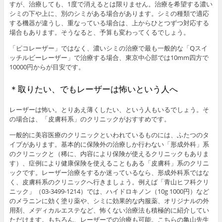
すが、治療しても、1度で消えるとは限りません。治療を希望する濃い
シミの下や上に、別のシミがある場合があります。シミの種類で適応
する機器が違うし、重なっている場合は、上からひとつずつ対応する
場合もあります。そうなると、予算も変わってくるでしょう。
「ピコレーザー」ではなく、濃いシミの治療で最も一般的な「Qスイ
ッチルビーレーザー」で治療する場合、東京中心部では10mm四方で
10000円からが目安です。
＊取りたい、でもレーザーは怖いという人へ
レーザーは怖い。とりあえ薄くしたい、という人もいるでしょう。そ
の場合は、「皮膚科系」のクリニックがおすすめです。
一般的に美容医療のクリニックといわれているものには、ふたつのタ
イプがあります。基本的に保険外の治療しか行わない「形成外科」系
のクリニックと（稀に、内容により保険が使えるクリニックもありま
す）、症例により健康保険を使えることもある「皮膚科」系のクリニ
ックです。レーザー治療をするか迷っているなら、形成外科系ではな
く、皮膚科系のクリニックへ行きましょう。例えば「青山ヒフ科クリ
ニック」（03-3499-1214）では、ハイドロキノン（10g 1000円）など
のメラニンに効く塗り薬や、シミに効果的な内服薬、オリジナルの外
用剤、メディカルエステなど、怖くない治療法も積極的に紹介してい
ただけます。もちろん、レーザーでの治療も可能。こちらの亀山先生