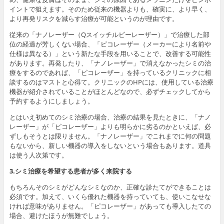
イントで狙えます。そのため従来の機器よりも、確実に、より早く、
より再発リスクを減らす治療が可能というのが理由です。
従来の「ナノレーザー（Qスイッチルビーレーザー）」で治療した部
位の経過が芳しくない場合、「ピコレーザー（メーカーにより名前や
仕様は異なる）」という新たな手段を用いることで、改善する可能性
があります。再発したり、「ナノレーザー」で消えなかったシミの治
療をするのであれば、「ピコレーザー」を持っているクリニックに相
談するのはマストと心得て。クリニックのHPには、使用している治療
機器が紹介されていることがほとんどなので、必ずチェックしてから
予約するようにしましょう。
とはいえ初めてのシミ治療の場合、治療の結果を見たときに、「ナノ
レーザー」が「ピコレーザー」よりも明らかに劣るのかといえば、必
ずしもそうとは限りません。「ナノレーザー」でこれまでに何の問題
もないから、新しい機器の導入をしないという場合もあります。道具
は使う人次第です。
3.シミ治療を希望する患者が多く来院する
もちろんそのシミがどんなシミなのか、正確な診たてができることは
必須です。加えて、いくら優れた機器を持っていても、使いこなせな
ければ意味がありません。「ピコレーザー」があっても導入したての
場合、避けたほうが無難でしょう。