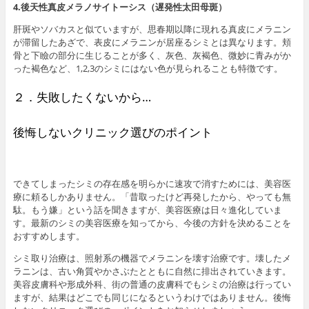
4.後天性真皮メラノサイトーシス（遅発性太田母斑）
肝斑やソバカスと似ていますが、思春期以降に現れる真皮にメラニン
が滞留したあざで、表皮にメラニンが居座るシミとは異なります。頬
骨と下瞼の部分に生じることが多く、灰色、灰褐色、微妙に青みがか
った褐色など、1,2,3のシミにはない色が見られることも特徴です。
２．失敗したくないから…
後悔しないクリニック選びのポイント
できてしまったシミの存在感を明らかに速攻で消すためには、美容医
療に頼るしかありません。「昔取ったけど再発したから、やっても無
駄。もう嫌」という話を聞きますが、美容医療は日々進化していま
す。最新のシミの美容医療を知ってから、今後の方針を決めることを
おすすめします。
シミ取り治療は、照射系の機器でメラニンを壊す治療です。壊したメ
ラニンは、古い角質やかさぶたとともに自然に排出されていきます。
美容皮膚科や形成外科、街の普通の皮膚科でもシミの治療は行ってい
ますが、結果はどこでも同じになるというわけではありません。後悔