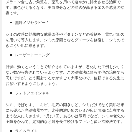
メラニン含む古い角質を、薬剤を用いて速やかに排出させる治療で
す。肌色が明るくなり、美白成分などの浸透が高まるエステ感覚の治
療です。
無針メソセラピー＾
シミの改善に効果的な成長因子やビタミンなどの薬剤を、電気パルス
を用いて導入します。シミの原因となるダメージを修復し、シミので
きにくい肌に導きます。
レーザートーニング
肝斑に効くということで紹介されていますが、悪化した症例も少なく
ない数が報告されているようです。この治療法に限らず他の治療でも
同じですが、どう照射するかがすごく大事なので、信頼できる先生に
お願いするようにしましょう。
フォトフェイシャル
シミ、そばかす、ニキビ、毛穴の開きなど、シミだけでなく美肌効果
にも優れた光治療器です。比較的濃いめのシミが広い面積に点在する
ような人に向きます。1月に1回、あるいは隔月でなど、シミや老化の
予防をかねて、定期的な照射を長年続けるファンも多い治療法です。
ライムライト