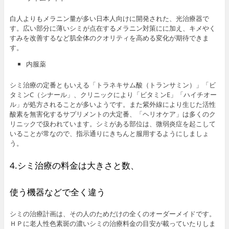
白人よりもメラニン量が多い日本人向けに開発された、光治療器で
す。広い部分に薄いシミが点在するメラニン対策にに加え、キメやく
すみを改善するなど肌全体のクオリティを高める変化が期待できま
す。
内服薬
シミ治療の定番ともいえる「トラネキサム酸（トランサミン）」「ビ
タミンC（シナール」、クリニックにより「ビタミンE」「ハイチオー
ル」が処方されることが多いようです。また紫外線により生じた活性
酸素を無害化するサプリメントの大定番、「ヘリオケア」は多くのク
リニックで扱われています。シミがある部位は、微弱炎症を起こして
いることが常なので、指示通りにきちんと服用するようにしましょ
う。
4.シミ治療の料金は大きさと数、
使う機器などで全く違う
シミの治療計画は、その人のためだけの全くのオーダーメイドです。
ＨＰに老人性色素斑の濃いシミの治療料金の目安が載っていたりしま