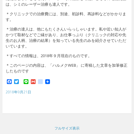
は、シミのレーザー治療も達人です。
＊クリニックでの治療費には、別途、初診料、再診料などがかかりま
す。
＊治療の達人は、他にもたくさんいらっしゃいます。私や近い知人が
かつて取材などでご縁があり、お仕事っぷり（クリニックの対応や先
生のお人柄、治療の結果）を知っている先生のみを紹介させていただ
いています。
＊すべての情報は、2018年９月現在のものです。
＊このページの内容は、「ハルメクWEB」 に寄稿した文章を加筆修正
したものです
F
T
L
G
g
a
w
i
m
o
c
i
n
a
o
2018年9月21日
e
t
e
i
g
b
t
l
l
o
e
e
o
r
_
k
b
o
o
フルサイズ表示
k