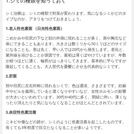
1.シミの種類を知っておく
シミ治療は、シミの種類で対策が変わります。気になるシミがどのタ
イプなのか、アタリをつけておきましょう。
1.老人性色素斑 （日光性色素斑）
こめかみや目尻の下など顔の外側に現れることが多く、肩や胸元など
体にできることもあります。大きさは数ミリから50ミリほどのサイズ
になることも。形は丸く、早い人では20代から発生します。老化と、
紫外線を浴びることが原因です。最初は薄くぼやけていますが、年数
が経つほどに濃く、輪郭がはっきりしてきます。基本的に平らですが
隆起してくることも。大人世代を憂鬱にさせる代表的なシミです。
2.肝斑
頬や目尻に左右対称に現れるシミで、色は濃淡、さまざまです。妊娠
中やピルを服用していると濃くなりやすいなど、女性ホルモンの影響
が大きいといわれています。30代や40代に多く、閉経に伴い、薄くな
ったり消えたりと気にならなくなることがほとんどとされています。
3.炎症性色素沈着
ニキビや傷などの跡が、シミのように色素沈着を起こしたものです。
長くても3年程度で目立たなくなることが多いようです。