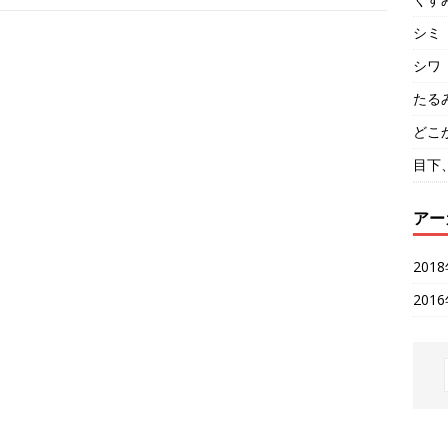
e
e
r
_
シミ
b
o
シワ
o
k
m
たる
a
r
どこ
k
s
目下
アー
201
201