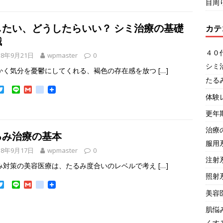
目周
t
e
i
g
t
l
l
e
e
したい、どうしたらいい？ シミ治療の基礎
カテ
r
_
b
識
o
o
４０
18年9月21日
wpmaster
0
k
シミ
m
かく気分を憂鬱にしてくれる、褐色の存在感を放つ
[…]
a
たる
r
T
L
G
g
k
w
i
m
o
体験
s
i
n
a
o
t
e
i
g
更年
t
l
l
e
e
治療
るみ治療の基本
r
_
服用
b
18年9月17日
wpmaster
0
o
注射
o
み対策の美容医療は、たるみ度合いのレベルで考え
[…]
k
照射
m
T
L
G
g
a
w
i
m
o
r
美容
i
n
a
o
k
t
e
i
g
s
肌悩
t
l
l
くす