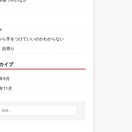
み
から手をつけていいのかわからない
、目周り
カイブ
8年9月
6年11月