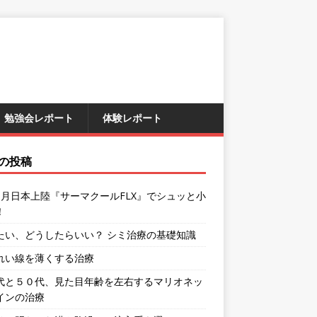
勉強会レポート
体験レポート
の投稿
9月日本上陸『サーマクールFLX』でシュッと小
！
たい、どうしたらいい？ シミ治療の基礎知識
れい線を薄くする治療
代と５０代、見た目年齢を左右するマリオネッ
インの治療