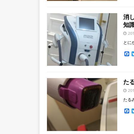
e
b
o
消
o
k
知
20
とに
F
a
c
e
b
o
た
o
k
20
たる
F
a
c
e
b