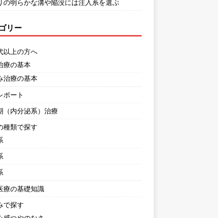
りの明らかな溝や陥没には注入系を選ぶ
ゴリー
代以上の方へ
治療の基本
み治療の基本
レポート
期（内分泌系）治療
の種類で探す
系
系
系
医療の基礎知識
みで探す
み感つやのなさ