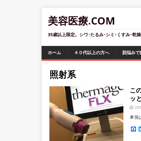
美容医療.COM
35歳以上限定。シワ･たるみ･シミ･くすみ･乾
ホーム
４０代以上の方へ
肌悩みで
照射系
こ
ッ
20
本当
F
a
c