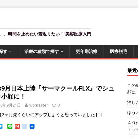
燥…、時間を止めたい若返りたい！ 美容医療入門
探す
治療の種類で探す
更年期治療
医療脱毛
最近
この
の9月日本上陸『サーマクールFLX』でシュ
顔に
と小顔に！
消し
18年9月21日
wpmaster
0
ほう
は2ヶ月先くらいにアップしようと思っていました
[…]
４０
T
L
G
g
トラ
w
i
m
o
i
n
a
o