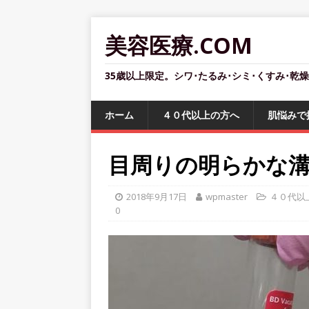
美容医療.COM
35歳以上限定。シワ･たるみ･シミ･くすみ･乾
ホーム
４０代以上の方へ
肌悩みで
目周りの明らかな
2018年9月17日
wpmaster
４０代以
0