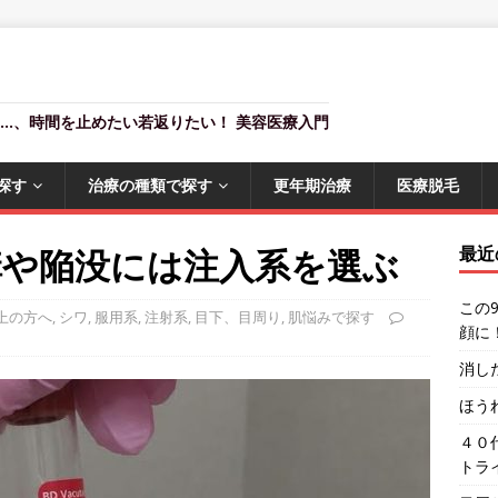
燥…、時間を止めたい若返りたい！ 美容医療入門
探す
治療の種類で探す
更年期治療
医療脱毛
溝や陥没には注入系を選ぶ
最近
この
上の方へ
,
シワ
,
服用系
,
注射系
,
目下、目周り
,
肌悩みで探す
顔に
消し
ほう
４０
トラ