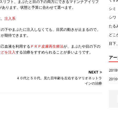
スリフト、まぶたと目の下の両方にできるマドンナアイリフ
があります。状態と予算に合わせて選べます。
シミ
シワ
は、
注入系
たる
目の下やまぶたに注入しなくても、目尻の動きが止まるので、
どこ
とが期待できます。
目下
自己血液を利用する
ＰＲＰ皮膚再生療法
が、まぶたや目の下の
などを注入
する治療をすすめられることが多いようです。
アー
201
NEXT
４０代と５０代、見た目年齢を左右するマリオネットラ
201
インの治療