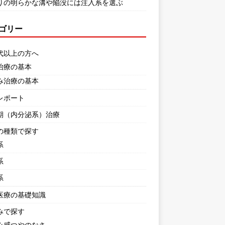
りの明らかな溝や陥没には注入系を選ぶ
ゴリー
代以上の方へ
治療の基本
み治療の基本
レポート
期（内分泌系）治療
の種類で探す
系
系
系
医療の基礎知識
みで探す
み感つやのなさ