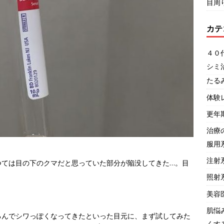
目周
カテ
４０
シミ
たる
体験
更年
治療
服用
注射
つては目の下のクマだと思っていた部分が陥没してきた…。目
照射
美容
肌悩
るんでシワっぽくなってきたといった目元に、まず試してみた
くす