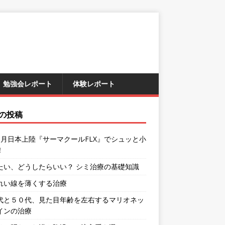
勉強会レポート
体験レポート
の投稿
9月日本上陸『サーマクールFLX』でシュッと小
！
たい、どうしたらいい？ シミ治療の基礎知識
れい線を薄くする治療
代と５０代、見た目年齢を左右するマリオネッ
インの治療