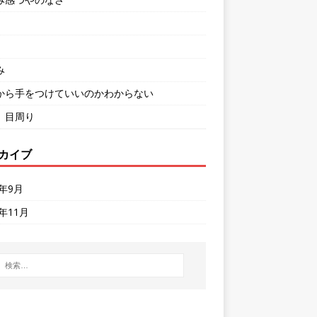
み
から手をつけていいのかわからない
、目周り
カイブ
8年9月
6年11月