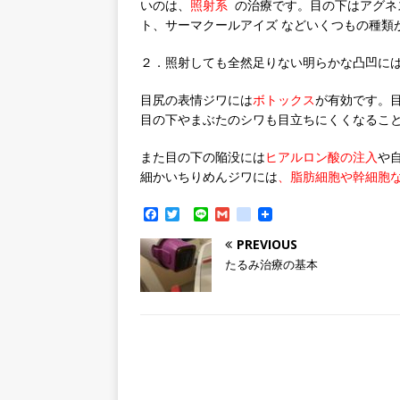
いのは、
照射系
の治療です。目の下はアグネ
ト、サーマクールアイズ などいくつもの種類
２．照射しても全然足りない明らかな凸凹に
目尻の表情ジワには
ボトックス
が有効です。
目の下やまぶたのシワも目立ちにくくなるこ
また目の下の陥没には
ヒアルロン酸の注入
や
細かいちりめんジワには
、脂肪細胞や幹細胞
F
T
L
G
g
a
w
i
m
o
c
i
n
a
o
PREVIOUS
e
t
e
i
g
たるみ治療の基本
b
t
l
l
o
e
e
o
r
_
k
b
o
o
k
m
a